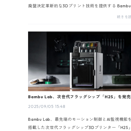
廃盤決定革新的な3Dプリント技術を提供する Bambu 
ab は、同社の人気製品「Bambu Lab X1-Carbon」
続きを
リーズ（AMS 2 Proバンドルを含む）の廃版を発表
弊社でも取...
Bambu Lab、次世代フラッグシップ「H2S」を発売
2025/09/05 15:48
Bambu Lab、最先端のモーション制御とAI監視機能
搭載した次世代フラッグシップ3Dプリンター「H2S