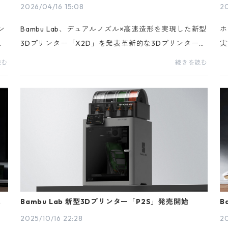
2026/04/16 15:08
20
ン
Bambu Lab、デュアルノズル×高速造形を実現した新型
ホ
ス
3Dプリンター「X2D」を発表革新的な3Dプリンターで
実
プ
市場をリードするBambu Labは、高精度かつマルチマ
お
読む
続きを読む
し
テリアル対応をさらに進化させ、プロ用途からハイエ
ィ
ンドユ...
プ
的
Bambu Lab 新型3Dプリンター「P2S」発売開始
B
2025/10/16 22:28
20