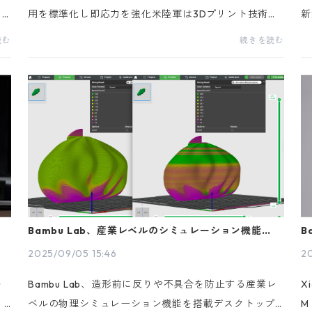
L
用を標準化し即応力を強化米陸軍は3Dプリント技術を
新
シ
活用して、現場で必要な部品を即座に出力し、数時間
ン
読む
続きを読む
。
で低コストのドローンを組み上げるための訓練コース
6
「UALC...
H2
Bambu Lab、産業レベルのシミュレーション機能を搭
B
載
2025/09/05 15:46
20
を
Bambu Lab、造形前に反りや不具合を防止する産業レ
X
」
ベルの物理シミュレーション機能を搭載デスクトップ
M