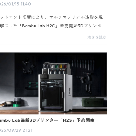
26/01/15 11:40
ットエンド切替により、マルチマテリアル造形を現
解にした「Bambu Lab H2C」発売開始3Dプリンター
よびデジタル製造ソリューションを展開するアイデ
続きを読む
ーアーツ株式会社（id.arts）は、Bambu Lab 社製3D
リ...
ambu Lab最新3Dプリンター「H2S」予約開始
25/09/29 21:21