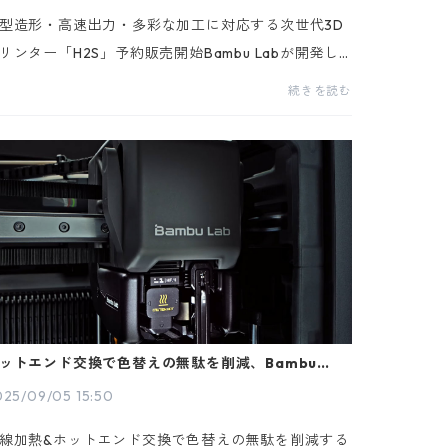
型造形・高速出力・多彩な加工に対応する次世代3D
リンター「H2S」予約販売開始Bambu Labが開発し
最新大型3Dプリンター「H2S」の予約販売を開始い
続きを読む
しました。「H2S」は、340×320×340mmの広い造
エリアと最...
ットエンド交換で色替えの無駄を削減、Bambu
ab「H2C」2025年末出荷予定
025/09/05 15:50
線加熱&ホットエンド交換で色替えの無駄を削減する