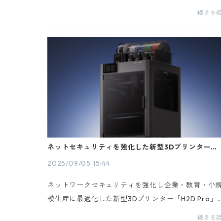
を発表3Dプリンター業界をリードする Bambu Lab
続きを
は、革新的なフラッグシップモデル「Bambu Lab H2
S」を正式発...
ネットセキュリティを強化した新型3Dプリンター
「H2D Pro」
2025/09/05 15:44
ネットワークセキュリティを強化し企業・教育・小
模生産に最適化した新型3Dプリンター「H2D Pro」
国の3Dプリンターメーカー Bambu Lab は、エンタ
続きを