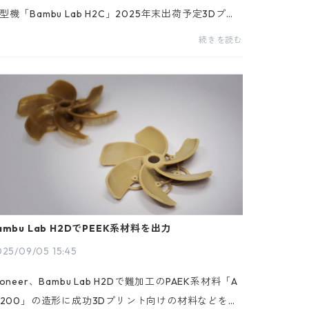
型機「Bambu Lab H2C」2025年末出荷予定3Dプリ
ター業界をリードする Bambu Lab は、2025年8月2
続きを読む
日に発表した最新の大型3Dプリンター「Bambu Lab
S」...
ambu Lab H2DでPEEK系材料を出力
25/09/05 15:45
ioneer、Bambu Lab H2Dで難加工のPAEK系材料「A
 200」の造形に成功3Dプリント向けの材料などを開