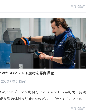
するオーストリアの企業 Xioneer Systems は、Bam
続きを読む
u Lab の最新3Dプリンタ「H2D」を使い、PAEK系の
性能材料...
MWが3Dプリント廃材を再資源化
25/09/05 15:41
MWが3Dプリンタ廃材をフィラメントへ再利用、持続
能な製造体制を強化BMWグループが3Dプリントの廃
を新たな資源として再活用するプロジェクトを本格
続きを読む