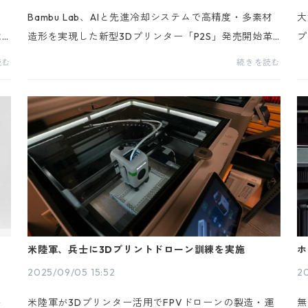
Bambu Lab、AIと先進冷却システムで高精度・多素材
大
2
造形を実現した新型3Dプリンター「P2S」発売開始革
プ
売を
新的な3Dプリント技術で知られる Bambu Lab は、直
た
読む
続きを読む
感的な5インチタッチスクリーンと第2世代UI、AIによ
た
る自動エ...
形
米陸軍、兵士に3Dプリントドローン訓練を実施
ホ
L
2025/09/05 15:52
2
ル
米陸軍が3Dプリンター活用でFPVドローンの製造・運
無