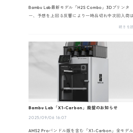
Bambu Lab最新モデル「H2S Combo」3Dプリンタ
ー、予想を上回る反響により一時品切れ中次回入荷は
025年11月下旬〜12月上旬を予定2025年9月末に発
続きを
開始した「Bambu Lab H2S Combo 3Dプリンター」
は、多くのお客...
Bambu Lab「X1-Carbon」廃盤のお知らせ
2025/09/06 16:07
AMS2 Proバンドル版を含む「X1-Carbon」全モデ