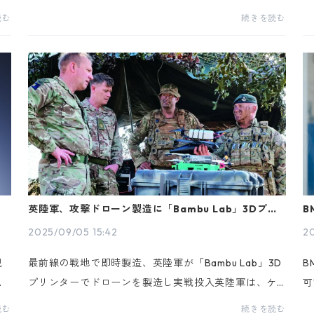
型3Dプリンタ市場を席巻する Bambu Lab は、中国の
発
読む
続きを読む
ソフトウェア企業 Helio Additive（ヘリオ・アディティ
b
ブ）...
高
英陸軍、攻撃ドローン製造に「Bambu Lab」3Dプリ
B
ンタを導入
2025/09/05 15:42
20
規
最前線の戦地で即時製造、英陸軍が「Bambu Lab」3D
B
中
プリンターでドローンを製造し実戦投入英陸軍は、ケ
可
ー
ニアで実施された大規模軍事演習 Exercise Bull Storm
材
読む
続きを読む